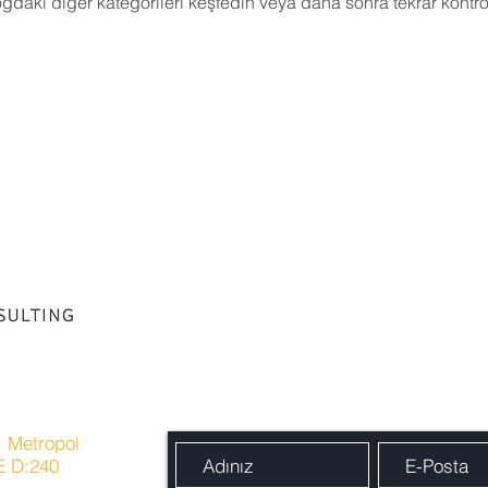
gdaki diğer kategorileri keşfedin veya daha sonra tekrar kontro
Bize ofis telefonumuzdan, e-posta
adresimizden veya aşağıdaki formu
doldurarak ulaşabilirsiniz...
. Metropol
2E D:240