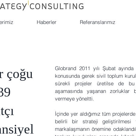
erimiz
Haberler
Referanslarımız
Globrand 2011 yılı Şubat ayında ku
r çoğu
konusunda gerek sivil toplum kurul
sürekli projeler üretilse de bu
39
aşamasında yaşanan zorluklar b
vermeye yöneltti.
tçı
İçinde yer aldığımız tüm projelerde s
belirli bir strateji geliştirilme
ansiyel
markalaşmanın önemine odaklandık