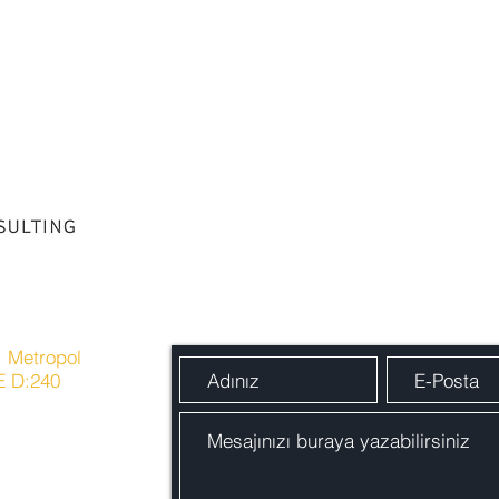
Bize ofis telefonumuzdan, e-posta
adresimizden veya aşağıdaki formu
doldurarak ulaşabilirsiniz...
. Metropol
2E D:240