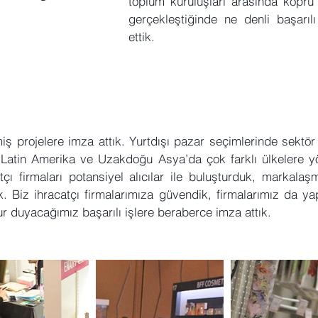
toplum kuruluşları arasında köprü o
gerçekleştiğinde ne denli başarılı
ettik.
 projelere imza attık. Yurtdışı pazar seçimlerinde sektör
zı Latin Amerika ve Uzakdoğu Asya’da çok farklı ülkelere 
çı firmaları potansiyel alıcılar ile buluşturduk, markala
k. Biz ihracatçı firmalarımıza güvendik, firmalarımız da ya
r duyacağımız başarılı işlere beraberce imza attık.