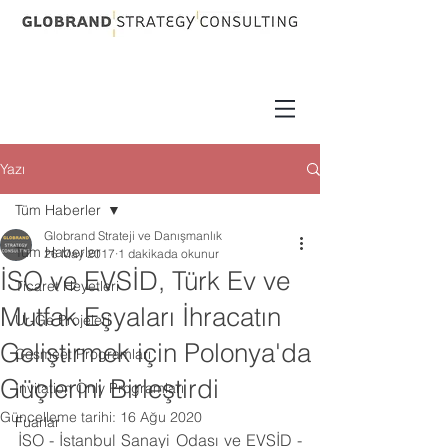
Yazı
Tüm Haberler
Globrand Strateji ve Danışmanlık
Tüm Haberler
26 May 2017
1 dakikada okunur
İSO ve EVSİD, Türk Ev ve
Ticaret Heyetleri
Mutfak Eşyaları İhracatın
Ur-Ge Projeleri
Geliştirmek için Polonya'da
Cosmeet Programları
Güçlerini Birleştirdi
Invitation Only Programları
Güncelleme tarihi:
16 Ağu 2020
Fuarlar
İSO - İstanbul Sanayi Odası ve EVSİD - 