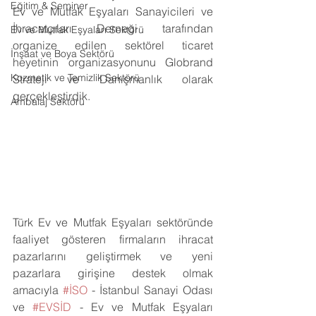
Eğitim & Seminer
Ev ve Mutfak Eşyaları Sanayicileri ve 
İhracatçıları Derneği tarafından 
Ev ve Mutfak Eşyaları Sektörü
organize edilen sektörel ticaret 
İnşaat ve Boya Sektörü
heyetinin organizasyonunu Globrand 
Kozmetik ve Temizlik Sektörü
Strateji ve Danışmanlık olarak 
gerçekleştirdik.
Ambalaj Sektörü
Türk Ev ve Mutfak Eşyaları sektöründe 
faaliyet gösteren firmaların ihracat 
pazarlarını geliştirmek ve yeni 
pazarlara girişine destek olmak 
amacıyla 
#İSO
 - İstanbul Sanayi Odası 
ve 
#EVSİD
 - Ev ve Mutfak Eşyaları 