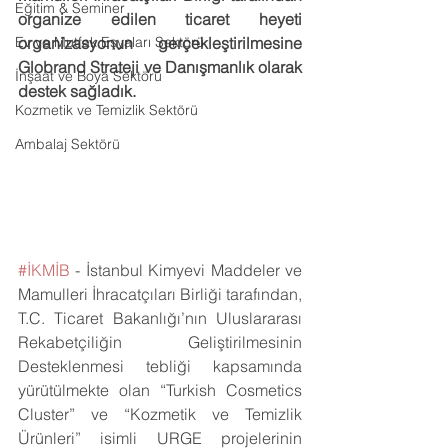
Eğitim & Seminer
organize edilen ticaret heyeti 
Ev ve Mutfak Eşyaları Sektörü
organizasyonun gerçekleştirilmesine 
Globrand Strateji ve Danışmanlık olarak 
İnşaat ve Boya Sektörü
destek sağladık.
Kozmetik ve Temizlik Sektörü
Ambalaj Sektörü
#İKMİB
 - İstanbul Kimyevi Maddeler ve 
Mamulleri İhracatçıları Birliği tarafından, 
T.C. Ticaret Bakanlığı’nın Uluslararası 
Rekabetçiliğin Geliştirilmesinin 
Desteklenmesi tebliği kapsamında 
yürütülmekte olan “Turkish Cosmetics 
Cluster” ve “Kozmetik ve Temizlik 
Ürünleri” isimli URGE projelerinin 