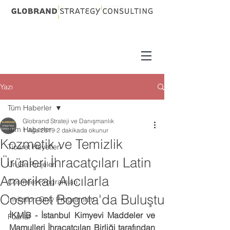
Yazı
Tüm Haberler
Globrand Strateji ve Danışmanlık
Tüm Haberler
1 Ağu 2019
2 dakikada okunur
Kozmetik ve Temizlik
Ticaret Heyetleri
Ürünleri İhracatçıları Latin
Ur-Ge Projeleri
Amerikalı Alıcılarla
Cosmeet Programları
Cosmeet Bogota'da Buluştu
Invitation Only Programları
İKMİB - İstanbul Kimyevi Maddeler ve 
Fuarlar
Mamulleri İhracatçıları Birliği tarafından 