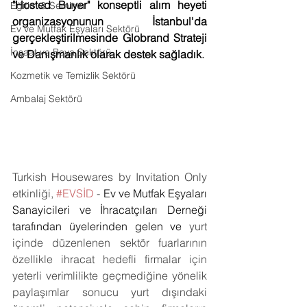
"Hosted Buyer" konseptli alım heyeti 
Eğitim & Seminer
organizasyonunun İstanbul'da 
Ev ve Mutfak Eşyaları Sektörü
gerçekleştirilmesinde Globrand Strateji 
İnşaat ve Boya Sektörü
ve Danışmanlık olarak destek sağladık
.
Kozmetik ve Temizlik Sektörü
Ambalaj Sektörü
Turkish Housewares by Invitation Only 
etkinliği, 
#EVSİD
 - 
Ev ve Mutfak Eşyaları 
Sanayicileri ve İhracatçıları Derneği 
tarafından üyelerinden gelen ve 
yurt 
içinde düzenlenen sektör fuarlarının 
özellikle ihracat hedefli firmalar için 
yeterli verimlilikte geçmediğine yönelik 
paylaşımlar sonucu yurt dışındaki 