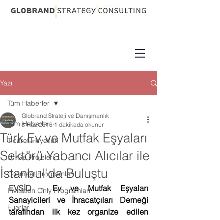
Yazı
Tüm Haberler
Globrand Strateji ve Danışmanlık
Tüm Haberler
8 Haz 2016
1 dakikada okunur
Türk Ev ve Mutfak Eşyaları
Ticaret Heyetleri
Sektörü Yabancı Alıcılar ile
Ur-Ge Projeleri
İstanbul'da Buluştu
Cosmeet Programları
EVSİD - 
Ev ve Mutfak Eşyaları 
Invitation Only Programları
Sanayicileri ve İhracatçıları Derneği 
Fuarlar
tarafından ilk kez organize edilen 